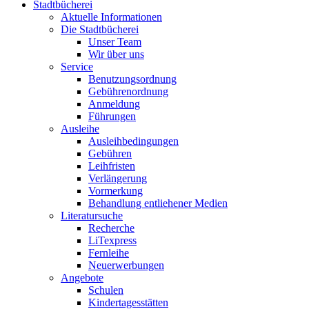
Stadtbücherei
Aktuelle Informationen
Die Stadtbücherei
Unser Team
Wir über uns
Service
Benutzungsordnung
Gebührenordnung
Anmeldung
Führungen
Ausleihe
Ausleihbedingungen
Gebühren
Leihfristen
Verlängerung
Vormerkung
Behandlung entliehener Medien
Literatursuche
Recherche
LiTexpress
Fernleihe
Neuerwerbungen
Angebote
Schulen
Kindertagesstätten