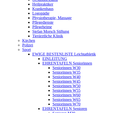
Heilpraktiker
Krankenhaus
Logopädie
Physiotherapie, Massage
Pflegedienste
Pflegeheime
Stefan Morsch Stiftung
Tierärztliche Klinik
Kirchen
Polizei
Sport
EWIGE BESTENLISTE Leichtathletik
EINLEITUNG
EHRENTAFELN Seniorinnen
Seniorinnen W30
Seniorinnen W35
Seniorinnen W40
Seniorinnen W45
Seniorinnen W50
Seniorinnen W55
Seniorinnen W60
Seniorinnen W65
Seniorinnen W70
EHRENTAFELN Senioren