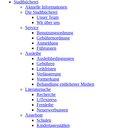
Stadtbücherei
Aktuelle Informationen
Die Stadtbücherei
Unser Team
Wir über uns
Service
Benutzungsordnung
Gebührenordnung
Anmeldung
Führungen
Ausleihe
Ausleihbedingungen
Gebühren
Leihfristen
Verlängerung
Vormerkung
Behandlung entliehener Medien
Literatursuche
Recherche
LiTexpress
Fernleihe
Neuerwerbungen
Angebote
Schulen
Kindertagesstätten