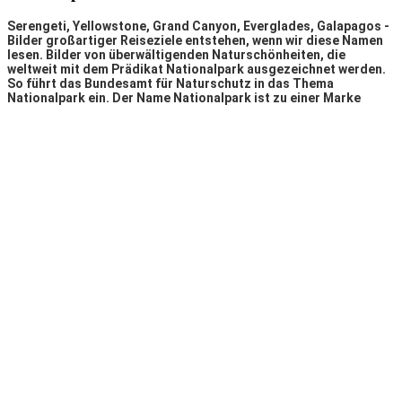
Serengeti, Yellowstone, Grand Canyon, Everglades, Galapagos -
Bilder großartiger Reiseziele entstehen, wenn wir diese Namen
lesen. Bilder von überwältigenden Naturschönheiten, die
weltweit mit dem Prädikat Nationalpark ausgezeichnet werden.
So führt das Bundesamt für Naturschutz in das Thema
Nationalpark ein. Der Name Nationalpark ist zu einer Marke
geworden. Natur erhält durch die Auszeichnung Nationalpark
einen außerordentlichen Wert.
Mit dem Nationalpark spielt der Hunsrück jetzt in der
Champions-League des Naturschutzes. Der Nationalpark
Hunsrück-Hochwald liegt im Südwesten Deutschlands und
verbindet die Länder Rheinland-Pfalz und Saarland. Ein
Mittelgebirge mit schier endlosen Wald- und Forstarealen
kennzeichnen den Hunsrück und grenzen ihn damit von den
umliegenden besten Weinanbaugebieten Deutschlands, der
Mosel, dem Rhein, der Nahe und der Saar, ab.
Weitere Informationen erhalten Sie auf den Seiten des
Nationalpark "Hunsrück-Hochwald"
;
.
Hilfe-Telefonnummern