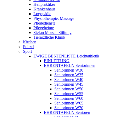
Heilpraktiker
Krankenhaus
Logopädie
Physiotherapie, Massage
Pflegedienste
Pflegeheime
Stefan Morsch Stiftung
Tierärztliche Klinik
Kirchen
Polizei
Sport
EWIGE BESTENLISTE Leichtathletik
EINLEITUNG
EHRENTAFELN Seniorinnen
Seniorinnen W30
Seniorinnen W35
Seniorinnen W40
Seniorinnen W45
Seniorinnen W50
Seniorinnen W55
Seniorinnen W60
Seniorinnen W65
Seniorinnen W70
EHRENTAFELN Senioren