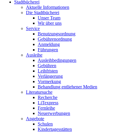
Stadtbücherei
Aktuelle Informationen
Die Stadtbücherei
Unser Team
Wir über uns
Service
Benutzungsordnung
Gebührenordnung
Anmeldung
Führungen
Ausleihe
Ausleihbedingungen
Gebühren
Leihfristen
Verlängerung
Vormerkung
Behandlung entliehener Medien
Literatursuche
Recherche
LiTexpress
Fernleihe
Neuerwerbungen
Angebote
Schulen
Kindertagesstätten