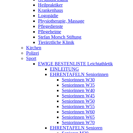
Heilpraktiker
Krankenhaus
Logopädie
Physiotherapie, Massage
Pflegedienste
Pflegeheime
Stefan Morsch Stiftung
Tierärztliche Klinik
Kirchen
Polizei
Sport
EWIGE BESTENLISTE Leichtathletik
EINLEITUNG
EHRENTAFELN Seniorinnen
Seniorinnen W30
Seniorinnen W35
Seniorinnen W40
Seniorinnen W45
Seniorinnen W50
Seniorinnen W55
Seniorinnen W60
Seniorinnen W65
Seniorinnen W70
EHRENTAFELN Senioren