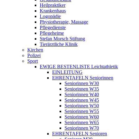
Heilpraktiker
Krankenhaus
Logopädie
Physiotherapie, Massage
Pflegedienste
Pflegeheime
Stefan Morsch Stiftung
Tierärztliche Klinik
Kirchen
Polizei
Sport
EWIGE BESTENLISTE Leichtathletik
EINLEITUNG
EHRENTAFELN Seniorinnen
Seniorinnen W30
Seniorinnen W35
Seniorinnen W40
Seniorinnen W45
Seniorinnen W50
Seniorinnen W55
Seniorinnen W60
Seniorinnen W65
Seniorinnen W70
EHRENTAFELN Senioren