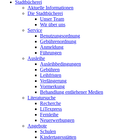
Stadtbücherei
Aktuelle Informationen
Die Stadtbücherei
Unser Team
Wir über uns
Service
Benutzungsordnung
Gebührenordnung
Anmeldung
Führungen
Ausleihe
Ausleihbedingungen
Gebühren
Leihfristen
Verlängerung
Vormerkung
Behandlung entliehener Medien
Literatursuche
Recherche
LiTexpress
Fernleihe
Neuerwerbungen
Angebote
Schulen
Kindertagesstätten