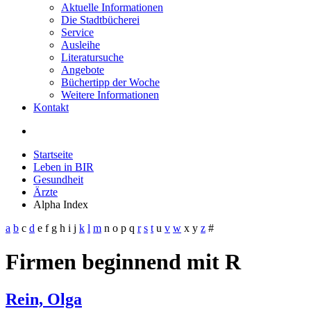
Aktuelle Informationen
Die Stadtbücherei
Service
Ausleihe
Literatursuche
Angebote
Büchertipp der Woche
Weitere Informationen
Kontakt
Startseite
Leben in BIR
Gesundheit
Ärzte
Alpha Index
a
b
c
d
e
f
g
h
i
j
k
l
m
n
o
p
q
r
s
t
u
v
w
x
y
z
#
Firmen beginnend mit R
Rein, Olga