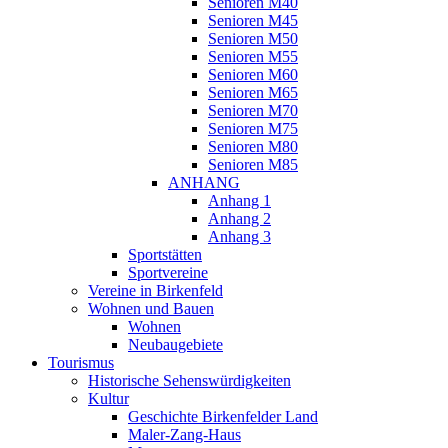
Senioren M40
Senioren M45
Senioren M50
Senioren M55
Senioren M60
Senioren M65
Senioren M70
Senioren M75
Senioren M80
Senioren M85
ANHANG
Anhang 1
Anhang 2
Anhang 3
Sportstätten
Sportvereine
Vereine in Birkenfeld
Wohnen und Bauen
Wohnen
Neubaugebiete
Tourismus
Historische Sehenswürdigkeiten
Kultur
Geschichte Birkenfelder Land
Maler-Zang-Haus