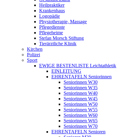
Heilpraktiker
Krankenhaus
Logopädie
Physiotherapie, Massage
Pflegedienste
Pflegeheime
Stefan Morsch Stiftung
Tierärztliche Klinik
Kirchen
Polizei
Sport
EWIGE BESTENLISTE Leichtathletik
EINLEITUNG
EHRENTAFELN Seniorinnen
Seniorinnen W30
Seniorinnen W35
Seniorinnen W40
Seniorinnen W45
Seniorinnen W50
Seniorinnen W55
Seniorinnen W60
Seniorinnen W65
Seniorinnen W70
EHRENTAFELN Senioren