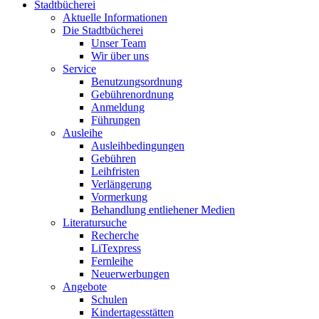
Stadtbücherei
Aktuelle Informationen
Die Stadtbücherei
Unser Team
Wir über uns
Service
Benutzungsordnung
Gebührenordnung
Anmeldung
Führungen
Ausleihe
Ausleihbedingungen
Gebühren
Leihfristen
Verlängerung
Vormerkung
Behandlung entliehener Medien
Literatursuche
Recherche
LiTexpress
Fernleihe
Neuerwerbungen
Angebote
Schulen
Kindertagesstätten