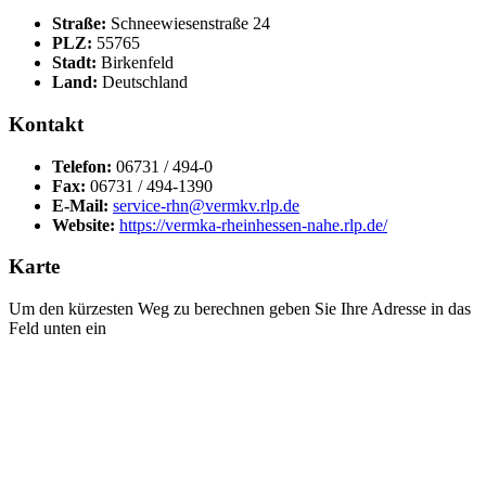
Straße:
Schneewiesenstraße 24
PLZ:
55765
Stadt:
Birkenfeld
Land:
Deutschland
Kontakt
Telefon:
06731 / 494-0
Fax:
06731 / 494-1390
E-Mail:
service-rhn@vermkv.rlp.de
Website:
https://vermka-rheinhessen-nahe.rlp.de/
Karte
Um den kürzesten Weg zu berechnen geben Sie Ihre Adresse in das
Feld unten ein