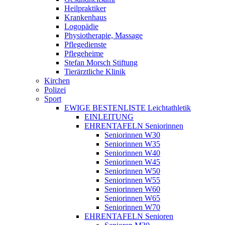
Heilpraktiker
Krankenhaus
Logopädie
Physiotherapie, Massage
Pflegedienste
Pflegeheime
Stefan Morsch Stiftung
Tierärztliche Klinik
Kirchen
Polizei
Sport
EWIGE BESTENLISTE Leichtathletik
EINLEITUNG
EHRENTAFELN Seniorinnen
Seniorinnen W30
Seniorinnen W35
Seniorinnen W40
Seniorinnen W45
Seniorinnen W50
Seniorinnen W55
Seniorinnen W60
Seniorinnen W65
Seniorinnen W70
EHRENTAFELN Senioren