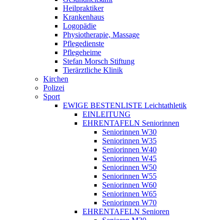
Heilpraktiker
Krankenhaus
Logopädie
Physiotherapie, Massage
Pflegedienste
Pflegeheime
Stefan Morsch Stiftung
Tierärztliche Klinik
Kirchen
Polizei
Sport
EWIGE BESTENLISTE Leichtathletik
EINLEITUNG
EHRENTAFELN Seniorinnen
Seniorinnen W30
Seniorinnen W35
Seniorinnen W40
Seniorinnen W45
Seniorinnen W50
Seniorinnen W55
Seniorinnen W60
Seniorinnen W65
Seniorinnen W70
EHRENTAFELN Senioren