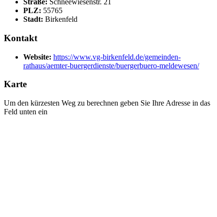
Straße:
Schneewiesenstr. 21
PLZ:
55765
Stadt:
Birkenfeld
Kontakt
Website:
https://www.vg-birkenfeld.de/gemeinden-
rathaus/aemter-buergerdienste/buergerbuero-meldewesen/
Karte
Um den kürzesten Weg zu berechnen geben Sie Ihre Adresse in das
Feld unten ein