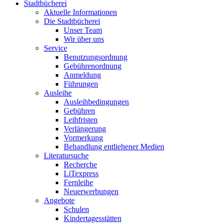
Stadtbücherei
Aktuelle Informationen
Die Stadtbücherei
Unser Team
Wir über uns
Service
Benutzungsordnung
Gebührenordnung
Anmeldung
Führungen
Ausleihe
Ausleihbedingungen
Gebühren
Leihfristen
Verlängerung
Vormerkung
Behandlung entliehener Medien
Literatursuche
Recherche
LiTexpress
Fernleihe
Neuerwerbungen
Angebote
Schulen
Kindertagesstätten