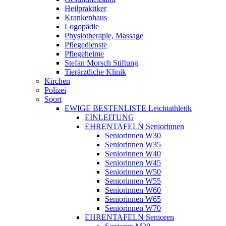
Heilpraktiker
Krankenhaus
Logopädie
Physiotherapie, Massage
Pflegedienste
Pflegeheime
Stefan Morsch Stiftung
Tierärztliche Klinik
Kirchen
Polizei
Sport
EWIGE BESTENLISTE Leichtathletik
EINLEITUNG
EHRENTAFELN Seniorinnen
Seniorinnen W30
Seniorinnen W35
Seniorinnen W40
Seniorinnen W45
Seniorinnen W50
Seniorinnen W55
Seniorinnen W60
Seniorinnen W65
Seniorinnen W70
EHRENTAFELN Senioren