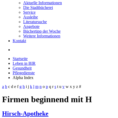
Aktuelle Informationen
Die Stadtbücherei
Service
Ausleihe
Literatursuche
Angebote
Büchertipp der Woche
Weitere Informationen
Kontakt
Startseite
Leben in BIR
Gesundheit
Pflegedienste
Alpha Index
a
b
c
d
e
f
g
h
i
j
k
l
m
n
o
p
q
r
s
t
u
v
w
x
y
z
#
Firmen beginnend mit H
Hirsch-Apotheke