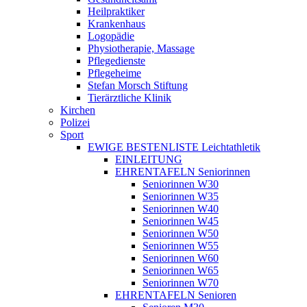
Heilpraktiker
Krankenhaus
Logopädie
Physiotherapie, Massage
Pflegedienste
Pflegeheime
Stefan Morsch Stiftung
Tierärztliche Klinik
Kirchen
Polizei
Sport
EWIGE BESTENLISTE Leichtathletik
EINLEITUNG
EHRENTAFELN Seniorinnen
Seniorinnen W30
Seniorinnen W35
Seniorinnen W40
Seniorinnen W45
Seniorinnen W50
Seniorinnen W55
Seniorinnen W60
Seniorinnen W65
Seniorinnen W70
EHRENTAFELN Senioren