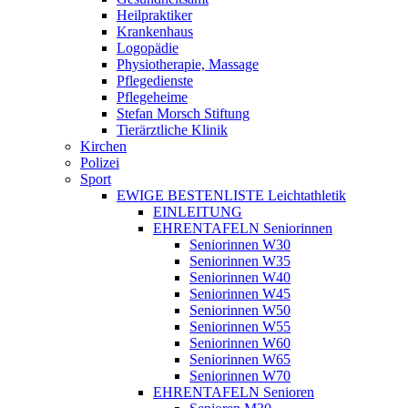
Heilpraktiker
Krankenhaus
Logopädie
Physiotherapie, Massage
Pflegedienste
Pflegeheime
Stefan Morsch Stiftung
Tierärztliche Klinik
Kirchen
Polizei
Sport
EWIGE BESTENLISTE Leichtathletik
EINLEITUNG
EHRENTAFELN Seniorinnen
Seniorinnen W30
Seniorinnen W35
Seniorinnen W40
Seniorinnen W45
Seniorinnen W50
Seniorinnen W55
Seniorinnen W60
Seniorinnen W65
Seniorinnen W70
EHRENTAFELN Senioren