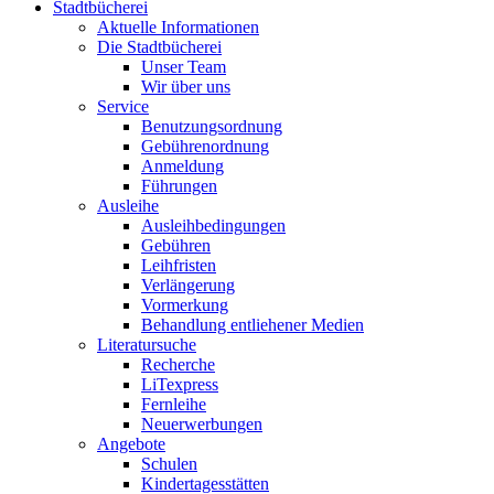
Stadtbücherei
Aktuelle Informationen
Die Stadtbücherei
Unser Team
Wir über uns
Service
Benutzungsordnung
Gebührenordnung
Anmeldung
Führungen
Ausleihe
Ausleihbedingungen
Gebühren
Leihfristen
Verlängerung
Vormerkung
Behandlung entliehener Medien
Literatursuche
Recherche
LiTexpress
Fernleihe
Neuerwerbungen
Angebote
Schulen
Kindertagesstätten