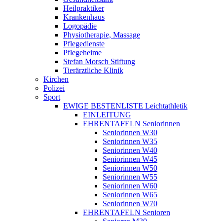
Heilpraktiker
Krankenhaus
Logopädie
Physiotherapie, Massage
Pflegedienste
Pflegeheime
Stefan Morsch Stiftung
Tierärztliche Klinik
Kirchen
Polizei
Sport
EWIGE BESTENLISTE Leichtathletik
EINLEITUNG
EHRENTAFELN Seniorinnen
Seniorinnen W30
Seniorinnen W35
Seniorinnen W40
Seniorinnen W45
Seniorinnen W50
Seniorinnen W55
Seniorinnen W60
Seniorinnen W65
Seniorinnen W70
EHRENTAFELN Senioren