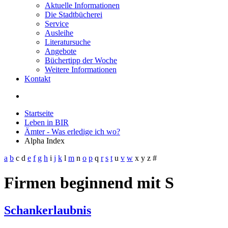
Aktuelle Informationen
Die Stadtbücherei
Service
Ausleihe
Literatursuche
Angebote
Büchertipp der Woche
Weitere Informationen
Kontakt
Startseite
Leben in BIR
Ämter - Was erledige ich wo?
Alpha Index
a
b
c
d
e
f
g
h
i
j
k
l
m
n
o
p
q
r
s
t
u
v
w
x
y
z
#
Firmen beginnend mit S
Schankerlaubnis